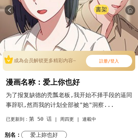
書架
成為会员解锁更多精彩内容~
註册/登入
漫画名称：爱上你也好
为了报复缺德的秃瓢老板,我开始不择手段的逼同
事辞职,然而我的计划全部被"她"洞察...
第 50 话
已更新到：
|
周四更 |
連載中
别名：
爱上妳也好