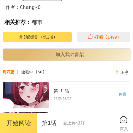
作者：Chang-O
相关推荐：
都市
开始阅读
好看
(第1话)
(1499)
+ 加入我の書架
周四更
| 連載中 (50)
正序
第 1 话
免费
2025/03/27
第 2 话
开始阅读
第1话
爱上你也好
免费
首頁
2025/03/27