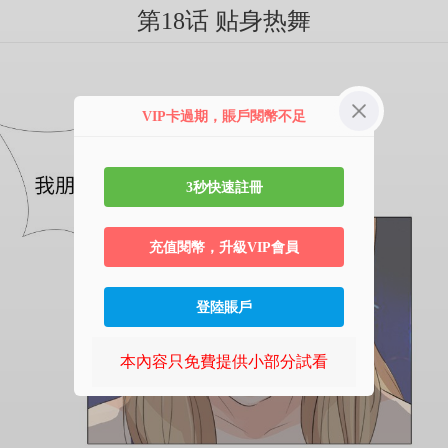
第18话 贴身热舞
VIP卡過期，賬戶閱幣不足
3秒快速註冊
充值閱幣，升級VIP會員
登陸賬戶
本內容只免費提供小部分試看