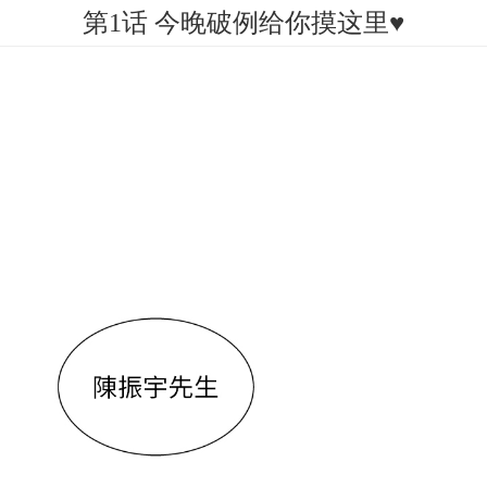
第1话 今晚破例给你摸这里♥